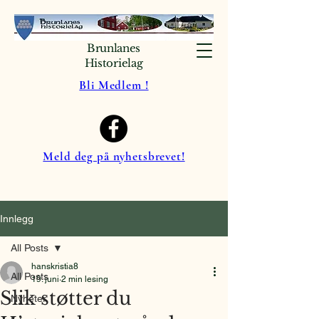
Brunlanes
Historielag
Bli Medlem !
Meld deg på nyhetsbrevet!
Innlegg
All Posts
hanskristia8
All Posts
19. juni
2 min lesing
Slik støtter du
Nyheter