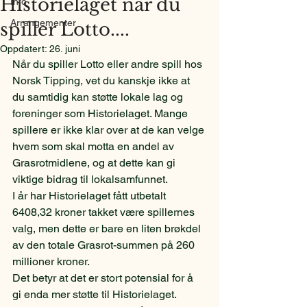
Historielaget når du
Info
Arrangementer
spiller Lotto....
Oppdatert:
26. juni
Når du spiller Lotto eller andre spill hos 
Norsk Tipping, vet du kanskje ikke at 
du samtidig kan støtte lokale lag og 
foreninger som Historielaget. Mange 
spillere er ikke klar over at de kan velge 
hvem som skal motta en andel av 
Grasrotmidlene, og at dette kan gi 
viktige bidrag til lokalsamfunnet. 
I år har Historielaget fått utbetalt 
6408,32 kroner takket være spillernes 
valg, men dette er bare en liten brøkdel 
av den totale Grasrot-summen på 260 
millioner kroner. 
Det betyr at det er stort potensial for å 
gi enda mer støtte til Historielaget.