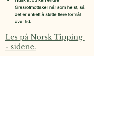
Husk at du kan endre 
Grasrotmottaker når som helst, så 
det er enkelt å støtte flere formål 
over tid.
Les på Norsk Tipping 
- sidene.
Nyheter
Info
Se alle
Siste innlegg