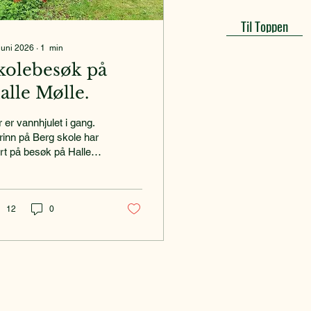
Til Toppen
 juni 2026
∙
1
min
kolebesøk på
alle Mølle.
 er vannhjulet i gang.
trinn på Berg skole har
t på besøk på Halle
le. Brunlanes
torielag har gjennom
re år hatt besøk av
sser fra Berg skole.
12
0
er en trygg sykkeltur på
kelsti og gårdsveier,
k elevene lære om
dustrisenteret» på
har det vært
ler, sagbruk og