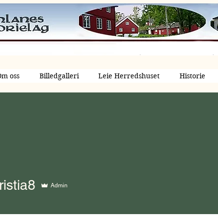
Om oss
Billedgalleri
Leie Herredshuset
Historie
ia8
istia8
Admin