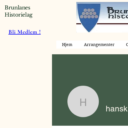
Brunlanes
Historielag
Bli Medlem !
Hjem
Arrangementer
hanskrist
hanskr