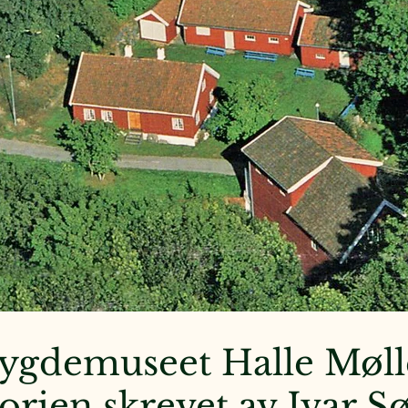
ygdemuseet Halle Møl
orien skrevet av Ivar Sø