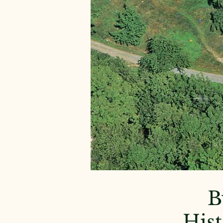
B
Hist