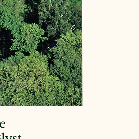
le
lyst.