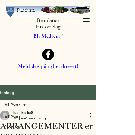
Brunlanes
Historielag
Bli Medlem !
Meld deg på nyhetsbrevet!
Innlegg
All Posts
hanskristia8
All Posts
10. juni
1 min lesing
ARRANGEMENTER er
Nyheter