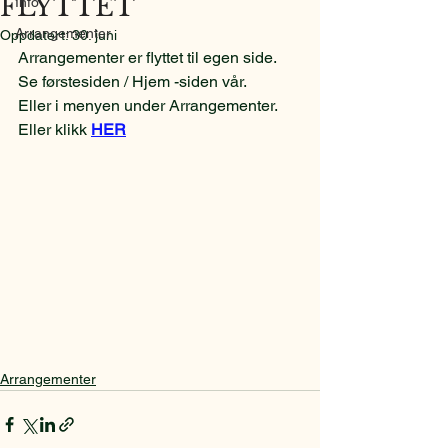
FLYTTET
Info
Arrangementer
Oppdatert:
30. juni
Arrangementer er flyttet til egen side.
Se førstesiden / Hjem -siden vår.
Eller i menyen under Arrangementer.
Eller klikk 
HER
Arrangementer