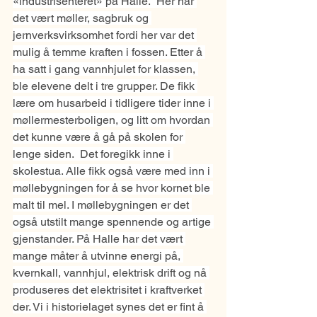
«industrisenteret» på Halle.  Her har 
det vært møller, sagbruk og 
jernverksvirksomhet fordi her var det 
mulig å temme kraften i fossen. Etter å 
ha satt i gang vannhjulet for klassen, 
ble elevene delt i tre grupper. De fikk 
lære om husarbeid i tidligere tider inne i 
møllermesterboligen, og litt om hvordan 
det kunne være å gå på skolen for 
lenge siden.  Det foregikk inne i 
skolestua. Alle fikk også være med inn i 
møllebygningen for å se hvor kornet ble 
malt til mel. I møllebygningen er det 
også utstilt mange spennende og artige 
gjenstander. På Halle har det vært 
mange måter å utvinne energi på, 
kvernkall, vannhjul, elektrisk drift og nå 
produseres det elektrisitet i kraftverket 
der. Vi i historielaget synes det er fint å 