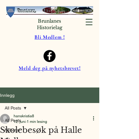
Brunlanes
Historielag
Bli Medlem !
Meld deg på nyhetsbrevet!
Innlegg
All Posts
hanskristia8
All Posts
12. juni
1 min lesing
Skolebesøk på Halle
Nyheter